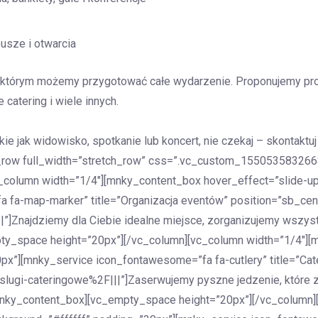
eusze i otwarcia
ki którym możemy przygotować całe wydarzenie. Proponujemy pro
catering i wiele innych.
ie jak widowisko, spotkanie lub koncert, nie czekaj – skontakt
c_row full_width=”stretch_row” css=”.vc_custom_1550535832668
[vc_column width=”1/4″][mnky_content_box hover_effect=”slide-
fa-map-marker” title=”Organizacja eventów” position=”sb_cen
”]Znajdziemy dla Ciebie idealne miejsce, zorganizujemy wszys
y_space height=”20px”][/vc_column][vc_column width=”1/4″][m
x”][mnky_service icon_fontawesome=”fa fa-cutlery” title=”Cate
lugi-cateringowe%2F|||”]Zaserwujemy pyszne jedzenie, które z
mnky_content_box][vc_empty_space height=”20px”][/vc_column]