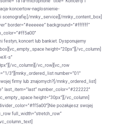
ome=”fa fa-microphone” title=”Koncerty i
acja-koncertow-naglosnienie-
 i scenografię.[/mnky_service][/mnky_content_box]
ver” border=”#eeeeee” background=”#ffffff”
n_color=”#ff5a00″
 festyn, koncert lub bankiet. Dysponujemy
_box][vc_empty_space height=”20px”][/vc_column]
beX-s”
px”][/vc_column][/vc_row][vc_row
h=”1/3″][mnky_ordered_list number=”01″
wojej firmy lub znajomych?[/mnky_ordered_list]
e” last_item=”last” number_color=”#222222″
[vc_empty_space height=”30px”][/vc_column]
ivider_color=”#ff5a00″]Nie pożałujesz swojej
_row full_width=”stretch_row”
[vc_column_text]