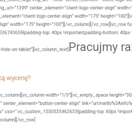
g_url=”1399″ center_element=”client-logo-center-align” width=
_element=”client-logo-center-align” width=”175″ height=”100″
lign” width=”175″ height=”100″][/vc_column][/vc_row][vc_row fu
743659{padding-top: 40px !important;padding-bottom: 40px !i
Pracujmy r
hide-on-tablet”][vc_column_text]
cą wycenę?
vc_column][vc_column width=”1/3″][vc_empty_space height=”30
f” center_element=”button-center-align” link=”url:mailto%3Ainf
w” css=”.vc_custom_1550535462633{padding-top: 60px !importan
column][/vc_row]