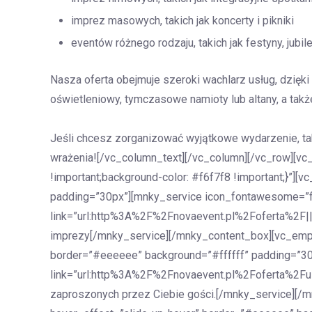
imprez masowych, takich jak koncerty i pikniki
eventów różnego rodzaju, takich jak festyny, jubil
Nasza oferta obejmuje szeroki wachlarz usług, dzię
oświetleniowy, tymczasowe namioty lub altany, a także 
Jeśli chcesz zorganizować wyjątkowe wydarzenie, tak
wrażenia![/vc_column_text][/vc_column][/vc_row][v
!important;background-color: #f6f7f8 !important;}”]
padding=”30px”][mnky_service icon_fontawesome=”fa 
link=”url:http%3A%2F%2Fnovaevent.pl%2Foferta%2F|||
imprezy[/mnky_service][/mnky_content_box][vc_empt
border=”#eeeeee” background=”#ffffff” padding=”30p
link=”url:http%3A%2F%2Fnovaevent.pl%2Foferta%2Fus
zaproszonych przez Ciebie gości.[/mnky_service][/