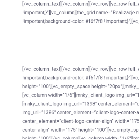
[/vc_column_text][/vc_column][/vc_row][vc_row full
!important;}”][vc_column][the_grid name=”Realizacj
!important;background-color: #f6f7f8 !important;}”][
[/vc_column_text][/vc_column][/vc_row][vc_row ful
!important;background-color: #f6f7f8 !important;}”][
height=”100″][vc_empty_space height=”20px”][mnky_cl
[vc_column width=”1/6″][mnky_client_logo img_url=”1
[mnky_client_logo img_url=”1398″ center_element=”cl
img_url=”1386″ center_element=”client-logo-center-
center_element=”client-logo-center-align” width=”17
center-align” width=”175″ height=”100″][vc_empty_sp
height=”100″][/vc_column][vc_column width=”1/6″][mn