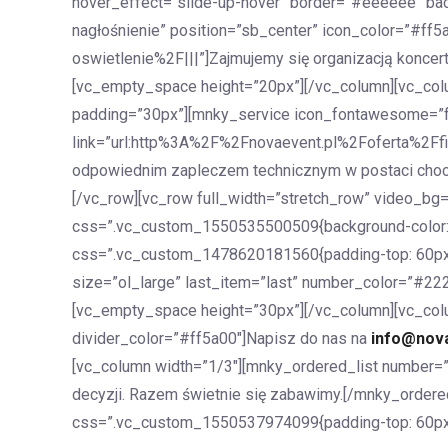
hover_effect=”slide-up-hover” border=”#eeeeee” bac
nagłośnienie” position=”sb_center” icon_color=”#ff
oswietlenie%2F|||”]Zajmujemy się organizacją koncer
[vc_empty_space height=”20px”][/vc_column][vc_col
padding=”30px”][mnky_service icon_fontawesome=”fa 
link=”url:http%3A%2F%2Fnovaevent.pl%2Foferta%2Ffir
odpowiednim zapleczem technicznym w postaci choci
[/vc_row][vc_row full_width=”stretch_row” video_b
css=”.vc_custom_1550535500509{background-color: #
css=”.vc_custom_1478620181560{padding-top: 60px !i
size=”ol_large” last_item=”last” number_color=”#22
[vc_empty_space height=”30px”][/vc_column][vc_col
divider_color=”#ff5a00″]Napisz do nas na
info@nova
[vc_column width=”1/3″][mnky_ordered_list number=”
decyzji. Razem świetnie się zabawimy.[/mnky_ordere
css=”.vc_custom_1550537974099{padding-top: 60px !i