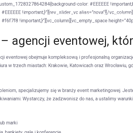
custom_1728327864284{background-color: #EEEEEE !important;bo
EEEEE !important;}”][rev_slider_vc alias=”nova”][/vc_column]
O NAS
KAMPANIE MARKETINGOWE
OFERTA
f6f7f8 !important;}”][vc_column][vc_empty_space height=”40p
– agencji eventowej, któ
ncji eventowej obejmuje kompleksową i profesjonalną organiza
biura w trzech miastach: Krakowie, Katowicach oraz Wrocławiu,
oleniom, specjalizujemy się w branży event marketingowej. Jest
ekiwaniami. Wystarczy, że zadzwonisz do nas, a ustalimy warun
ub marki
a, bankiety, gale i konferencje