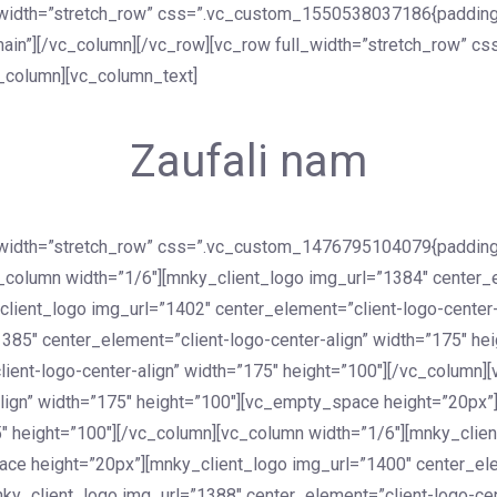
_width=”stretch_row” css=”.vc_custom_1550538037186{padding-t
e main”][/vc_column][/vc_row][vc_row full_width=”stretch_row”
vc_column][vc_column_text]
Zaufali nam
l_width=”stretch_row” css=”.vc_custom_1476795104079{padding-
vc_column width=”1/6″][mnky_client_logo img_url=”1384″ center_
ient_logo img_url=”1402″ center_element=”client-logo-center-
385″ center_element=”client-logo-center-align” width=”175″ h
ient-logo-center-align” width=”175″ height=”100″][/vc_column]
align” width=”175″ height=”100″][vc_empty_space height=”20px”
5″ height=”100″][/vc_column][vc_column width=”1/6″][mnky_clie
ace height=”20px”][mnky_client_logo img_url=”1400″ center_ele
ky_client_logo img_url=”1388″ center_element=”client-logo-cent