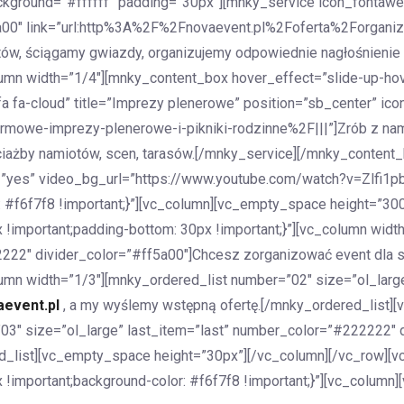
kground=”#ffffff” padding=”30px”][mnky_service icon_fontawes
5a00″ link=”url:http%3A%2F%2Fnovaevent.pl%2Foferta%2Forganiz
tów, ściągamy gwiazdy, organizujemy odpowiednie nagłośnienie
umn width=”1/4″][mnky_content_box hover_effect=”slide-up-ho
fa-cloud” title=”Imprezy plenerowe” position=”sb_center” ico
mowe-imprezy-plenerowe-i-pikniki-rodzinne%2F|||”]Zrób z nami
ażby namiotów, scen, tarasów.[/mnky_service][/mnky_content
g=”yes” video_bg_url=”https://www.youtube.com/watch?v=Zlfi1p
f6f7f8 !important;}”][vc_column][vc_empty_space height=”300
mportant;padding-bottom: 30px !important;}”][vc_column widt
2222″ divider_color=”#ff5a00″]Chcesz zorganizować event dla s
umn width=”1/3″][mnky_ordered_list number=”02″ size=”ol_larg
event.pl
, a my wyślemy wstępną ofertę.[/mnky_ordered_list]
03″ size=”ol_large” last_item=”last” number_color=”#222222″ d
d_list][vc_empty_space height=”30px”][/vc_column][/vc_row][vc
mportant;background-color: #f6f7f8 !important;}”][vc_column]