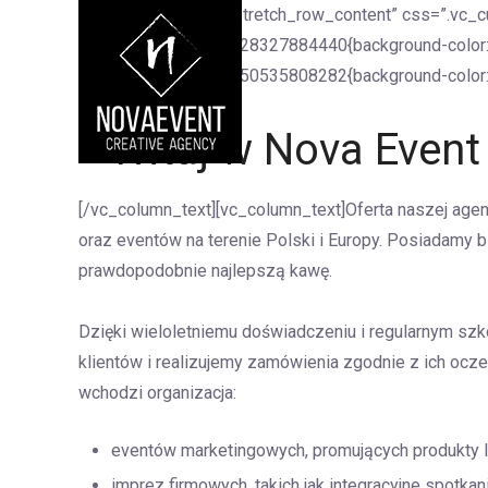
[vc_row full_width=”stretch_row_content” css=”.vc_
css=”.vc_custom_1728327884440{background-color: #E
css=”.vc_custom_1550535808282{background-color: #
Witaj w Nova Event 
[/vc_column_text][vc_column_text]Oferta naszej age
oraz eventów na terenie Polski i Europy. Posiadamy 
prawdopodobnie najlepszą kawę.
Dzięki wieloletniemu doświadczeniu i regularnym szk
klientów i realizujemy zamówienia zgodnie z ich ocz
wchodzi organizacja:
eventów marketingowych, promujących produkty l
imprez firmowych, takich jak integracyjne spotkani