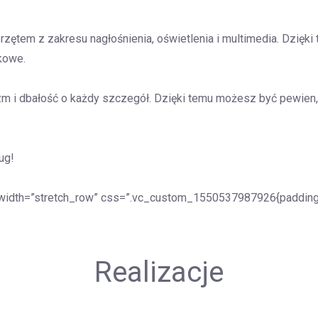
ętem z zakresu nagłośnienia, oświetlenia i multimedia. Dzięk
ękowe.
m i dbałość o każdy szczegół. Dzięki temu możesz być pewien, 
ug!
_width=”stretch_row” css=”.vc_custom_1550537987926{padding-t
Realizacje