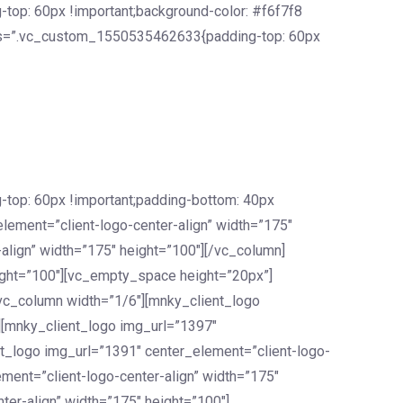
op: 60px !important;background-color: #f6f7f8
 css=”.vc_custom_1550535462633{padding-top: 60px
top: 60px !important;padding-bottom: 40px
element=”client-logo-center-align” width=”175″
align” width=”175″ height=”100″][/vc_column]
eight=”100″][vc_empty_space height=”20px”]
[vc_column width=”1/6″][mnky_client_logo
][mnky_client_logo img_url=”1397″
nt_logo img_url=”1391″ center_element=”client-logo-
ment=”client-logo-center-align” width=”175″
er-align” width=”175″ height=”100″]