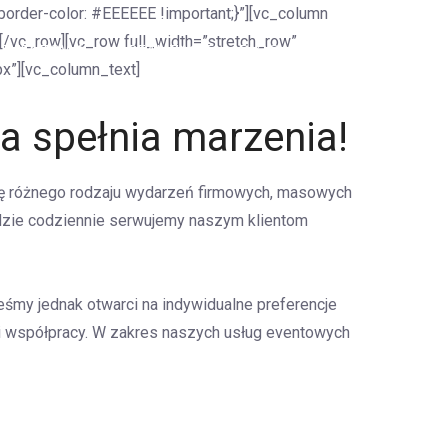
rder-color: #EEEEEE !important;}”][vc_column
[/vc_row][vc_row full_width=”stretch_row”
 EVENTOWA
REALIZACJE
BLOG
KONTAKT
x”][vc_column_text]
ra spełnia marzenia!
cję różnego rodzaju wydarzeń firmowych, masowych
 gdzie codziennie serwujemy naszym klientom
eśmy jednak otwarci na indywidualne preferencje
ki współpracy. W zakres naszych usług eventowych