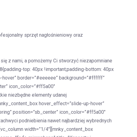
fesjonalny sprzęt nagłośnieniowy oraz
uj się z nami, a pomożemy Ci stworzyć niezapomniane
{padding-top: 40px !important;padding-bottom: 40px
up-hover” border=”#eeeeee” background=”#ffffff”
ter” icon_color=”#ff5a00″
tkie niezbędne elementy udanej
nky_content_box hover_effect=”slide-up-hover”
ring” position=”sb_center” icon_color=”#ff5a00″
achwyci podniebienia nawet najbardziej wybrednych
[vc_column width=”1/4″][mnky_content_box