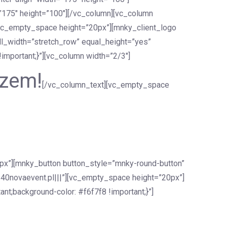
”175″ height=”100″][/vc_column][vc_column
][vc_empty_space height=”20px”][mnky_client_logo
ll_width=”stretch_row” equal_height=”yes”
mportant;}”][vc_column width=”2/3″]
azem!
[/vc_column_text][vc_empty_space
px”][mnky_button button_style=”mnky-round-button”
o%40novaevent.pl|||”][vc_empty_space height=”20px”]
t;background-color: #f6f7f8 !important;}”]