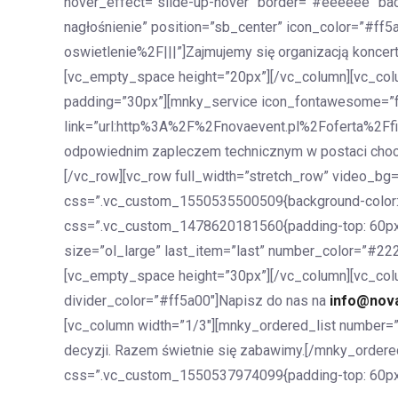
hover_effect=”slide-up-hover” border=”#eeeeee” bac
nagłośnienie” position=”sb_center” icon_color=”#ff
oswietlenie%2F|||”]Zajmujemy się organizacją koncer
[vc_empty_space height=”20px”][/vc_column][vc_col
padding=”30px”][mnky_service icon_fontawesome=”fa 
link=”url:http%3A%2F%2Fnovaevent.pl%2Foferta%2Ffir
odpowiednim zapleczem technicznym w postaci choci
[/vc_row][vc_row full_width=”stretch_row” video_b
css=”.vc_custom_1550535500509{background-color: #
css=”.vc_custom_1478620181560{padding-top: 60px !i
size=”ol_large” last_item=”last” number_color=”#22
[vc_empty_space height=”30px”][/vc_column][vc_col
divider_color=”#ff5a00″]Napisz do nas na
info@nova
[vc_column width=”1/3″][mnky_ordered_list number=”
decyzji. Razem świetnie się zabawimy.[/mnky_ordere
css=”.vc_custom_1550537974099{padding-top: 60px !i