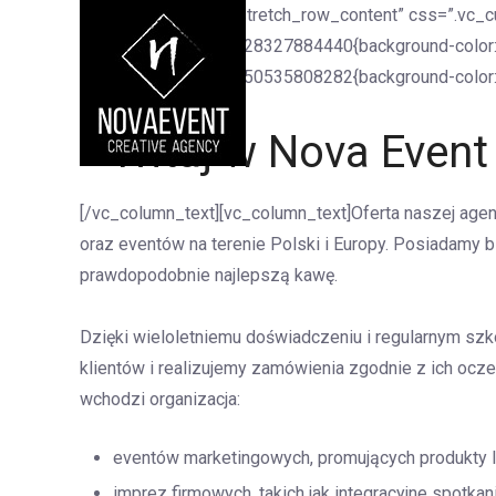
[vc_row full_width=”stretch_row_content” css=”.vc_
css=”.vc_custom_1728327884440{background-color: #E
css=”.vc_custom_1550535808282{background-color: #
Witaj w Nova Event 
[/vc_column_text][vc_column_text]Oferta naszej age
oraz eventów na terenie Polski i Europy. Posiadamy 
prawdopodobnie najlepszą kawę.
Dzięki wieloletniemu doświadczeniu i regularnym szk
klientów i realizujemy zamówienia zgodnie z ich ocz
wchodzi organizacja:
eventów marketingowych, promujących produkty l
imprez firmowych, takich jak integracyjne spotkani