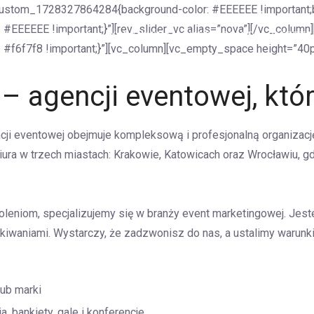
custom_1728327864284{background-color: #EEEEEE !important;bo
EEEEE !important;}”][rev_slider_vc alias=”nova”][/vc_column]
O NAS
KAMPANIE MARKETINGOWE
OFERTA
f6f7f8 !important;}”][vc_column][vc_empty_space height=”40p
– agencji eventowej, któ
ncji eventowej obejmuje kompleksową i profesjonalną organiza
biura w trzech miastach: Krakowie, Katowicach oraz Wrocławiu,
oleniom, specjalizujemy się w branży event marketingowej. Jest
ekiwaniami. Wystarczy, że zadzwonisz do nas, a ustalimy warun
ub marki
a, bankiety, gale i konferencje