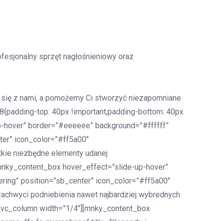
fesjonalny sprzęt nagłośnieniowy oraz
uj się z nami, a pomożemy Ci stworzyć niezapomniane
{padding-top: 40px !important;padding-bottom: 40px
up-hover” border=”#eeeeee” background=”#ffffff”
ter” icon_color=”#ff5a00″
tkie niezbędne elementy udanej
nky_content_box hover_effect=”slide-up-hover”
ring” position=”sb_center” icon_color=”#ff5a00″
achwyci podniebienia nawet najbardziej wybrednych
[vc_column width=”1/4″][mnky_content_box