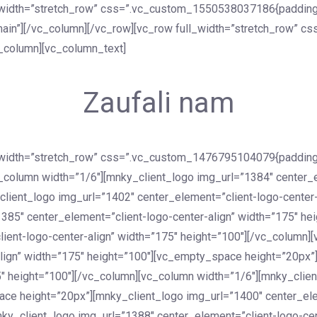
_width=”stretch_row” css=”.vc_custom_1550538037186{padding-t
e main”][/vc_column][/vc_row][vc_row full_width=”stretch_row”
vc_column][vc_column_text]
Zaufali nam
l_width=”stretch_row” css=”.vc_custom_1476795104079{padding-
vc_column width=”1/6″][mnky_client_logo img_url=”1384″ center_
ient_logo img_url=”1402″ center_element=”client-logo-center-
385″ center_element=”client-logo-center-align” width=”175″ h
ient-logo-center-align” width=”175″ height=”100″][/vc_column]
align” width=”175″ height=”100″][vc_empty_space height=”20px”
5″ height=”100″][/vc_column][vc_column width=”1/6″][mnky_clie
ace height=”20px”][mnky_client_logo img_url=”1400″ center_ele
ky_client_logo img_url=”1388″ center_element=”client-logo-cent