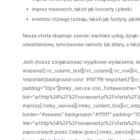
imprez masowych, takich jak koncerty i pikniki
eventów różnego rodzaju, takich jak festyny, jubil
Nasza oferta obejmuje szeroki wachlarz usług, dzię
oświetleniowy, tymczasowe namioty lub altany, a także 
Jeśli chcesz zorganizować wyjątkowe wydarzenie, tak
wrażenia![/vc_column_text][/vc_column][/vc_row][v
!important;background-color: #f6f7f8 !important;}”]
padding=”30px”][mnky_service icon_fontawesome=”fa 
link=”url:http%3A%2F%2Fnovaevent.pl%2Foferta%2F|||
imprezy[/mnky_service][/mnky_content_box][vc_empt
border=”#eeeeee” background=”#ffffff” padding=”30p
link=”url:http%3A%2F%2Fnovaevent.pl%2Foferta%2Fus
zaproszonych przez Ciebie gości.[/mnky_service][/