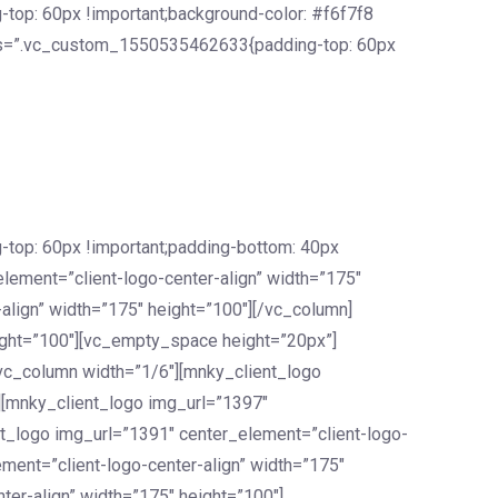
op: 60px !important;background-color: #f6f7f8
 css=”.vc_custom_1550535462633{padding-top: 60px
top: 60px !important;padding-bottom: 40px
element=”client-logo-center-align” width=”175″
align” width=”175″ height=”100″][/vc_column]
eight=”100″][vc_empty_space height=”20px”]
[vc_column width=”1/6″][mnky_client_logo
][mnky_client_logo img_url=”1397″
nt_logo img_url=”1391″ center_element=”client-logo-
ment=”client-logo-center-align” width=”175″
er-align” width=”175″ height=”100″]