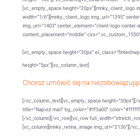
[vc_empty_space height=”20px”][mnky_client_logo im
width=”1/6″][mnky_client_logo img_url=”1395″ center
img_url=”1403″ center_element=”client-logo-center-a
content_placement=”middle” css=”.vc_custom_1550536
[vc_empty_space height=”30px” el_class=”fintechwp-
height=”5px”][vc_column_text]
Chcesz umówić się na niezobowiązują
[/vc_column_text][vc_empty_space height=”30px”][/
title=”Napisz mail” bg_color=”#ff5a00″ color=”#fffff
[/vc_column][/vc_row][vc_row full_width=”stretch_ro
[vc_column][mnky_retina_image img_url=”2136″][/vc_