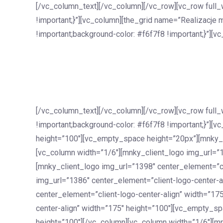
[/vc_column_text][/vc_column][/vc_row][vc_row full
!important;}”][vc_column][the_grid name=”Realizacj
!important;background-color: #f6f7f8 !important;}”][
[/vc_column_text][/vc_column][/vc_row][vc_row ful
!important;background-color: #f6f7f8 !important;}”][
height=”100″][vc_empty_space height=”20px”][mnky_cl
[vc_column width=”1/6″][mnky_client_logo img_url=”1
[mnky_client_logo img_url=”1398″ center_element=”cl
img_url=”1386″ center_element=”client-logo-center-
center_element=”client-logo-center-align” width=”17
center-align” width=”175″ height=”100″][vc_empty_sp
height=”100″][/vc_column][vc_column width=”1/6″][mn