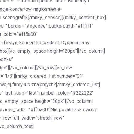
ome=”fa fa-microphone” title=”Koncerty i
acja-koncertow-naglosnienie-
 i scenografię.[/mnky_service][/mnky_content_box]
ver” border=”#eeeeee” background=”#ffffff”
n_color=”#ff5a00″
 festyn, koncert lub bankiet. Dysponujemy
_box][vc_empty_space height=”20px”][/vc_column]
beX-s”
px”][/vc_column][/vc_row][vc_row
h=”1/3″][mnky_ordered_list number=”01″
wojej firmy lub znajomych?[/mnky_ordered_list]
e” last_item=”last” number_color=”#222222″
[vc_empty_space height=”30px”][/vc_column]
ivider_color=”#ff5a00″]Nie pożałujesz swojej
_row full_width=”stretch_row”
[vc_column_text]