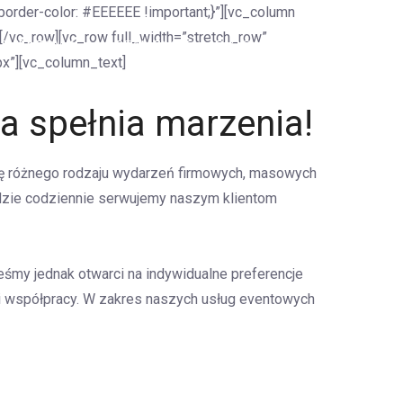
rder-color: #EEEEEE !important;}”][vc_column
[/vc_row][vc_row full_width=”stretch_row”
 EVENTOWA
REALIZACJE
BLOG
KONTAKT
x”][vc_column_text]
ra spełnia marzenia!
cję różnego rodzaju wydarzeń firmowych, masowych
 gdzie codziennie serwujemy naszym klientom
eśmy jednak otwarci na indywidualne preferencje
ki współpracy. W zakres naszych usług eventowych