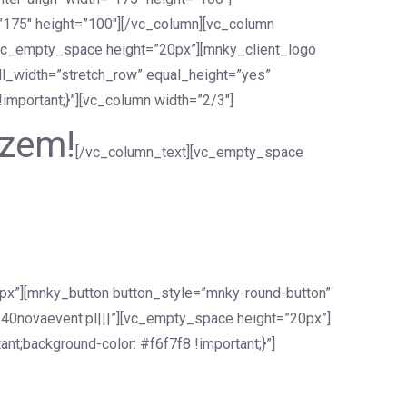
”175″ height=”100″][/vc_column][vc_column
][vc_empty_space height=”20px”][mnky_client_logo
ll_width=”stretch_row” equal_height=”yes”
mportant;}”][vc_column width=”2/3″]
azem!
[/vc_column_text][vc_empty_space
px”][mnky_button button_style=”mnky-round-button”
o%40novaevent.pl|||”][vc_empty_space height=”20px”]
t;background-color: #f6f7f8 !important;}”]