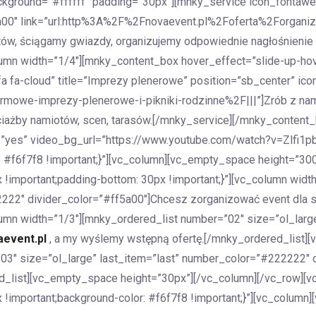
kground=”#ffffff” padding=”30px”][mnky_service icon_fontawes
5a00″ link=”url:http%3A%2F%2Fnovaevent.pl%2Foferta%2Forganiz
tów, ściągamy gwiazdy, organizujemy odpowiednie nagłośnienie
umn width=”1/4″][mnky_content_box hover_effect=”slide-up-ho
fa-cloud” title=”Imprezy plenerowe” position=”sb_center” ico
mowe-imprezy-plenerowe-i-pikniki-rodzinne%2F|||”]Zrób z nami
ażby namiotów, scen, tarasów.[/mnky_service][/mnky_content
g=”yes” video_bg_url=”https://www.youtube.com/watch?v=Zlfi1p
f6f7f8 !important;}”][vc_column][vc_empty_space height=”300
mportant;padding-bottom: 30px !important;}”][vc_column widt
2222″ divider_color=”#ff5a00″]Chcesz zorganizować event dla s
umn width=”1/3″][mnky_ordered_list number=”02″ size=”ol_larg
event.pl
, a my wyślemy wstępną ofertę.[/mnky_ordered_list]
03″ size=”ol_large” last_item=”last” number_color=”#222222″ d
d_list][vc_empty_space height=”30px”][/vc_column][/vc_row][vc
mportant;background-color: #f6f7f8 !important;}”][vc_column]