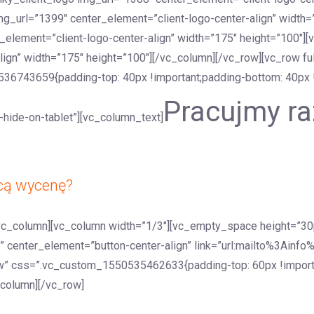
g_url=”1399″ center_element=”client-logo-center-align” width=
_element=”client-logo-center-align” width=”175″ height=”100″
lign” width=”175″ height=”100″][/vc_column][/vc_row][vc_row fu
743659{padding-top: 40px !important;padding-bottom: 40px !i
Pracujmy r
hide-on-tablet”][vc_column_text]
cą wycenę?
vc_column][vc_column width=”1/3″][vc_empty_space height=”30
f” center_element=”button-center-align” link=”url:mailto%3Ainf
w” css=”.vc_custom_1550535462633{padding-top: 60px !importan
column][/vc_row]