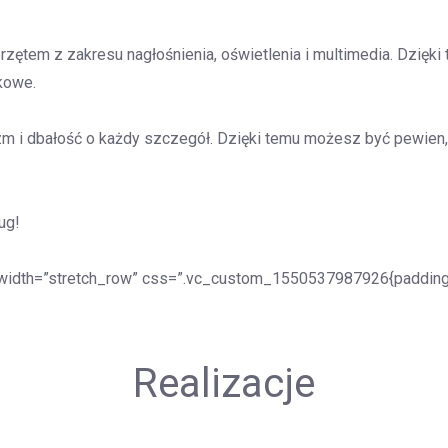
ętem z zakresu nagłośnienia, oświetlenia i multimedia. Dzięk
ękowe.
m i dbałość o każdy szczegół. Dzięki temu możesz być pewien, 
ug!
_width=”stretch_row” css=”.vc_custom_1550537987926{padding-t
Realizacje