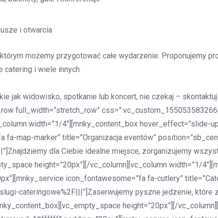
eusze i otwarcia
ki którym możemy przygotować całe wydarzenie. Proponujemy pro
catering i wiele innych.
ie jak widowisko, spotkanie lub koncert, nie czekaj – skontakt
c_row full_width=”stretch_row” css=”.vc_custom_1550535832668
[vc_column width=”1/4″][mnky_content_box hover_effect=”slide-
fa-map-marker” title=”Organizacja eventów” position=”sb_cen
”]Znajdziemy dla Ciebie idealne miejsce, zorganizujemy wszys
y_space height=”20px”][/vc_column][vc_column width=”1/4″][m
x”][mnky_service icon_fontawesome=”fa fa-cutlery” title=”Cate
lugi-cateringowe%2F|||”]Zaserwujemy pyszne jedzenie, które z
mnky_content_box][vc_empty_space height=”20px”][/vc_column]