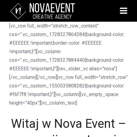
[vc_row full_width=”stretch_row_content”
css=”.vc_custom_1728327864284{background-color:
#EEEEEE !important;border-color: #EEEEEE
!important;}”][vc_column
css=”.vc_custom_1728327884440{background-color:
#EEEEEE !important;}”][rev_slider_vc alias=”nova”]
[/vc_column][/vc_row][vc_row full_width=”stretch_row”
css=”.vc_custom_1550535808282{background-color:
#f6f7f8 !important;}”][vc_column][vc_empty_space
height=”40px”][vc_column_text]
Witaj w Nova Event –