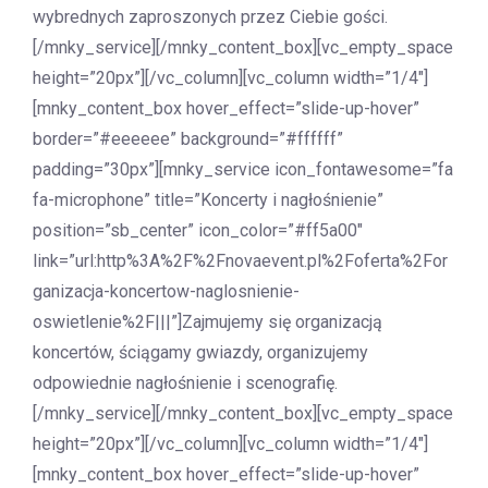
wybrednych zaproszonych przez Ciebie gości.
[/mnky_service][/mnky_content_box][vc_empty_space
height=”20px”][/vc_column][vc_column width=”1/4″]
[mnky_content_box hover_effect=”slide-up-hover”
border=”#eeeeee” background=”#ffffff”
padding=”30px”][mnky_service icon_fontawesome=”fa
fa-microphone” title=”Koncerty i nagłośnienie”
position=”sb_center” icon_color=”#ff5a00″
link=”url:http%3A%2F%2Fnovaevent.pl%2Foferta%2For
ganizacja-koncertow-naglosnienie-
oswietlenie%2F|||”]Zajmujemy się organizacją
koncertów, ściągamy gwiazdy, organizujemy
odpowiednie nagłośnienie i scenografię.
[/mnky_service][/mnky_content_box][vc_empty_space
height=”20px”][/vc_column][vc_column width=”1/4″]
[mnky_content_box hover_effect=”slide-up-hover”