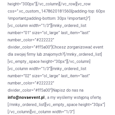
height=”300px”][/vc_column][/vc_row][vc_row
css=”.vc_custom_1478620181560{padding-top: 60px
!important;padding-bottom: 30px !important;}”]
[vc_column width=”1/3″][mnky_ordered_list
number=”01″ size=”ol_large” last_item=”last”
number_color=”#222222″
divider_color=”#ff5a00″]Chcesz zorganizować event
dla swojej firmy lub znajomych?[/mnky_ordered_list]
[vc_empty_space height=”30px”][/vc_column]
[vc_column width=”1/3″][mnky_ordered_list
number=”02″ size=”ol_large” last_item=”last”
number_color=”#222222″
divider_color=”#ff5a00″]Napisz do nas na
info@novaevent.pl
, a my wyślemy wstępną ofertę.
[/mnky_ordered_list][vc_empty_space height=”30px”]
[/vc_column][vc_column width=”1/3″]