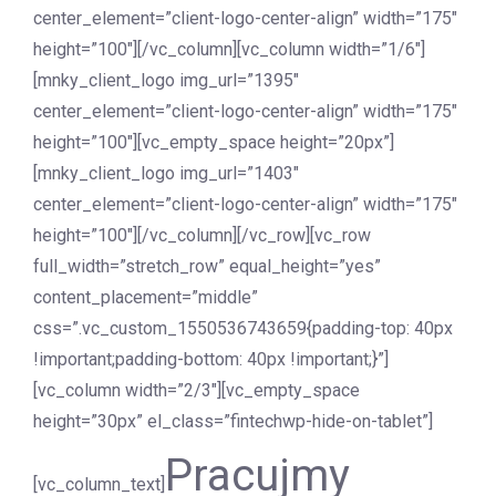
center_element=”client-logo-center-align” width=”175″
height=”100″][/vc_column][vc_column width=”1/6″]
[mnky_client_logo img_url=”1395″
center_element=”client-logo-center-align” width=”175″
height=”100″][vc_empty_space height=”20px”]
[mnky_client_logo img_url=”1403″
center_element=”client-logo-center-align” width=”175″
height=”100″][/vc_column][/vc_row][vc_row
full_width=”stretch_row” equal_height=”yes”
content_placement=”middle”
css=”.vc_custom_1550536743659{padding-top: 40px
!important;padding-bottom: 40px !important;}”]
[vc_column width=”2/3″][vc_empty_space
height=”30px” el_class=”fintechwp-hide-on-tablet”]
Pracujmy
[vc_column_text]