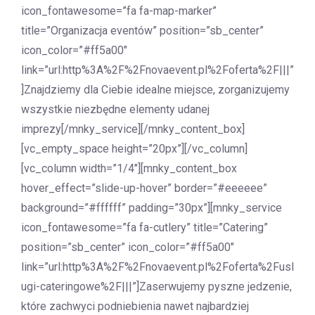
icon_fontawesome=”fa fa-map-marker”
title=”Organizacja eventów” position=”sb_center”
icon_color=”#ff5a00″
link=”url:http%3A%2F%2Fnovaevent.pl%2Foferta%2F|||”
]Znajdziemy dla Ciebie idealne miejsce, zorganizujemy
wszystkie niezbędne elementy udanej
imprezy[/mnky_service][/mnky_content_box]
[vc_empty_space height=”20px”][/vc_column]
[vc_column width=”1/4″][mnky_content_box
hover_effect=”slide-up-hover” border=”#eeeeee”
background=”#ffffff” padding=”30px”][mnky_service
icon_fontawesome=”fa fa-cutlery” title=”Catering”
position=”sb_center” icon_color=”#ff5a00″
link=”url:http%3A%2F%2Fnovaevent.pl%2Foferta%2Fusl
ugi-cateringowe%2F|||”]Zaserwujemy pyszne jedzenie,
które zachwyci podniebienia nawet najbardziej