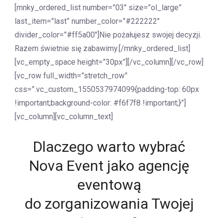
[mnky_ordered_list number=”03″ size=”ol_large”
last_item=”last” number_color=”#222222″
divider_color=”#ff5a00″]Nie pożałujesz swojej decyzji.
Razem świetnie się zabawimy.[/mnky_ordered_list]
[vc_empty_space height=”30px”][/vc_column][/vc_row]
[vc_row full_width=”stretch_row”
css=”.vc_custom_1550537974099{padding-top: 60px
!important;background-color: #f6f7f8 !important;}”]
[vc_column][vc_column_text]
Dlaczego warto wybrać
Nova Event jako agencję
eventową
do zorganizowania Twojej