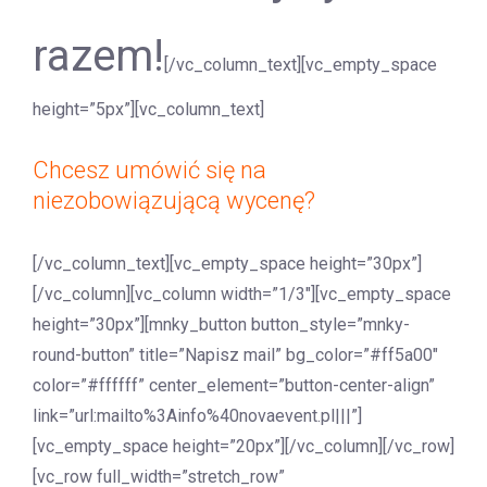
razem!
[/vc_column_text][vc_empty_space
height=”5px”][vc_column_text]
Chcesz umówić się na
niezobowiązującą wycenę?
[/vc_column_text][vc_empty_space height=”30px”]
[/vc_column][vc_column width=”1/3″][vc_empty_space
height=”30px”][mnky_button button_style=”mnky-
round-button” title=”Napisz mail” bg_color=”#ff5a00″
color=”#ffffff” center_element=”button-center-align”
link=”url:mailto%3Ainfo%40novaevent.pl|||”]
[vc_empty_space height=”20px”][/vc_column][/vc_row]
[vc_row full_width=”stretch_row”