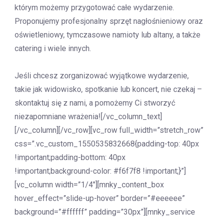
którym możemy przygotować całe wydarzenie.
Proponujemy profesjonalny sprzęt nagłośnieniowy oraz
oświetleniowy, tymczasowe namioty lub altany, a także
catering i wiele innych.
Jeśli chcesz zorganizować wyjątkowe wydarzenie,
takie jak widowisko, spotkanie lub koncert, nie czekaj –
skontaktuj się z nami, a pomożemy Ci stworzyć
niezapomniane wrażenia![/vc_column_text]
[/vc_column][/vc_row][vc_row full_width=”stretch_row”
css=”.vc_custom_1550535832668{padding-top: 40px
!important;padding-bottom: 40px
!important;background-color: #f6f7f8 !important;}”]
[vc_column width=”1/4″][mnky_content_box
hover_effect=”slide-up-hover” border=”#eeeeee”
background=”#ffffff” padding=”30px”][mnky_service