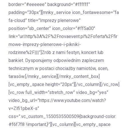
border=”#eeeeee” background=”#ffffff”
padding=”30px”][mnky_service icon_fontawesome=”fa
fa-cloud” title=”Imprezy plenerowe”
position=”sb_center” icon_color=”#ff5a00″
link=”url:http%3A%2F%2Fnovaevent.pl%2Foferta%2Ffir
mowe-imprezy-plenerowe-i-pikniki-
rodzinne%2F|||”]Zrób z nami festyn, koncert lub
bankiet. Dysponujemy odpowiednim zapleczem
technicznym w postaci chociażby namiotów, scen,
tarasów.[/mnky_service][/mnky_content_box]
[vc_empty_space height=”20px”][/vc_column][/vc_row]
[vc_row full_width=”stretch_row” video_bg=”yes”
video_bg_url=”https://www.youtube.com/watch?
v=Zlfi1pbeX-s”
css=”.vc_custom_1550535500509{background-color:
#f6f7f8 !important;}”][vc_column][vc_empty_space