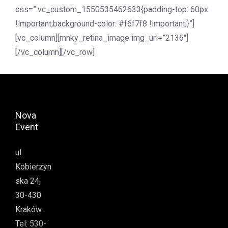
css=”.vc_custom_1550535462633{padding-top: 60px
!important;background-color: #f6f7f8 !important;}”]
[vc_column][mnky_retina_image img_url=”2136″]
[/vc_column][/vc_row]
Nova
Event
ul.
Kobierzyn
ska 24,
30-430
Kraków
Tel:
530-